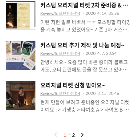
은 느낌도, 결도 많이 다르죠 - 바다를 배경으
C와 집아죽을 진행해보려 하는데요, 솔직히
커스텀 오리지널 티켓 2차 준비중 & 간단 
베이스 오티는 타이틀 색도 화려하게 맞췄고
로 한 A세트는 매우 화사하고 실크느낌에 푸
말하자면 저는 정말 걱정이 앞섭니다;ㅁ; 과
노랑 테마에 맞춰 종이 색감과 타이틀, 스티
Review/없으면만든다!
2020. 4. 14. 05:26
르른 느낌인데 반해 B세트는 포근하고 부드
연 집아죽; 이게 수량이 모일지... 전 개인적으
커 색감을 매치..
이런 저런 일로 바빠서 ㅜㅜ 포스팅할 타이밍
러운 레드(브라운)톤입니다. 사실 B세트의 경
로 간이 티켓 형태로도 그냥 만족하고는 있는
을 계속 놓치고 있었어요~ 기존 1차 커스텀
우, 원 이미지 자체가 고해상도 이미지가 없
데 제대로 잘 만들면 또 어떤 느낌일지, 해보
오리지널 티켓은 3종 전부 제작 중에 있고 이
어서 해상도 문제도 있는 편이었는데 종이 특
고 싶다는 생각은 계속 들기도해서 이번 기회
번 금요일쯤 받으러 갈 예정이예요 +_+;; 그
커스텀 오티 추가 제작 및 나눔 예정~
성과 이미지 톤 터치로 살짝 비껴간 경우라고
에 같이 한번 밀어볼까 합니다. 우선 기생충 -
리고 이어 2차 커스텀 오리지널 티켓도 준비
할 수 있습니당 - 개인적으론 반은 만족스러
Review/없으면만든다!
2020. 4. 7. 23:54
베이스 오티 3장 + 스티커 5종입니당. 모아서
중에 있습니다, 이건 아직 제작을 못 맡겼는
웠고 ..
안녕하세요~ 요즘 많이 바쁜 중이라 블로그
9,000원 (사진엔 베이스 오티가 한장 더 있고
데요.. 일이 늘어지는 바람에 동시 진행이 어
에도, 오티 관련에도 글을 잘 못쓰고 있어요,
스티커가 하나 없어요). 타여초 A 세트. 3장
려워서 그랬습니다 ㅜㅜ;; 그래도 파일은 준
너무 죄송 합니다 ㅜㅜ 먼저 진행한 오티 관
이어 붙는 구조로 이것도 9,000원이예요. 타
비중에 있고 이르면 다음주에 맡겨 5월 첫째
련 문의가 좀 있어서.. 이번에 제작한건 거의
오리지널 티켓 신청 받아요~
여초 B 세트. 정말 부드러운 느낌의 질감을
주에 신청하신 분들께 발송이 가능할 것으로
전량 신청자분들께 나눠 드렸고 더 뭔가를 하
가지고 있어요. 이..
Review/없으면만든다!
2020. 3. 15. 20:46
보입니다. 제가 아직 결정하지 못한 부분은
려면 추가 제작을 해야 합니다 +_+ 이번에 많
현재 만들어 보려고 준비중인 오리지널 티켓
역시 집아죽 티켓이예요;ㅁ; 집아죽을 건너뛰
은 분들은 아니지만 그래도 관심을 보여주신
이예요 : > 기생충 > 타여초 A > 타여초 B 기
고 그냥 타여초만 제작할지, 아니면 수량 파
분들이 계시고 저도 좀 해드리고 싶은 마음도
생충은 베이스 오리지널 티켓 3장과 스티커 4
악도 제대로 못한 상태에서 바로 신청을 받을
있어서 몇가지 준비해봤어요! 먼저 다음주에
종이 포함됩니다, 타여초 A와 타여초 B는 각
지.. 애매합니다. 지난번처럼 수요를 먼저 체
기생충과 타여초 A, 타여초 B 추가 제작 하려
3장의 오리지널 티켓으로 구성됩니다. 이번
크하고 제작에 들어가면 확실할테지만, 1차
이
다
1
2
고 합니다, 그리고 조만간 신청 폼을 새로 열