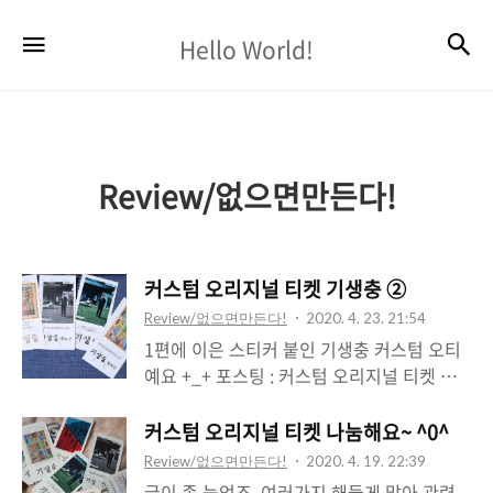
Hello
검
메뉴
Hello World!
World!
Review/없으면만든다!
커스텀 오리지널 티켓 기생충 ②
Review/없으면만든다!
2020. 4. 23. 21:54
1편에 이은 스티커 붙인 기생충 커스텀 오티
예요 +_+ 포스팅 : 커스텀 오리지널 티켓 기
생충 ① 베이스 오티에 스티커를 올려놓은 모
습. 아직 붙이기 전이예요 ㅎㅎ 꼭 붙이지 않
커스텀 오리지널 티켓 나눔해요~ ^0^
더라도 양면 테이프나 마스킹 테이프같은걸
Review/없으면만든다!
2020. 4. 19. 22:39
로 임시로 고정해서 맞춤 카드를 만드셔도 좋
글이 좀 늦었죠, 여러가지 해둘게 많아 관련