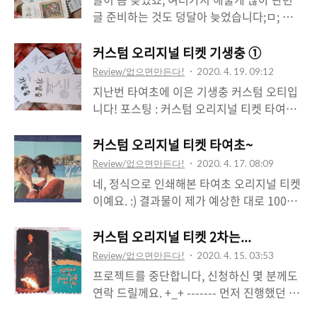
아요~ 저는 베이스 오티 네장에 포스터와 다
글 준비하는 것도 덩달아 늦었습니다;ㅁ; 지
송이 자화상을 올려봤는데요, 여러분들은 어
난 1차때 진행했던 (2차도 몇 분 요청으로 다
떤 버전이 마음에 드시나요~ 다송이와 옆엔
시 진행중입니다~) 기생충과 타여초 커스텀
커스텀 오리지널 티켓 기생충 ①
이번 4월 말 개봉 예정인 흑백판 포스터 모습.
오리지널 티켓을 나눔하려구요! 종류는 기생
Review/없으면만든다!
2020. 4. 19. 09:12
내용이나 추가 씬은 없고 흑백 버전에 맞춰
충 세트 (베이스 오티 3매+스티커 5종 구성),
지난번 타여초에 이은 기생충 커스텀 오티입
색감 및 톤 조절한 버전인데 단순히 색감 체
타여초 A (오티 3매 구성), 타여초 B (오티 3
니다! 포스팅 : 커스텀 오리지널 티켓 타여초~
인지 이상의 작업인데다 감상 느낌도 크게 다
매 구성)를 각 10 세트씩 나눌까 해요. :) + 기
인쇄랑 출력 차이가 종이 재질 외에도 많이
를거라고 해서 개인적으론 이 버전도 기대하
생충 커스텀 오리지널 티켓 Instagram에서
느껴졌던 경우였다고 생각해요 - 종이는 코팅
커스텀 오리지널 티켓 타여초~
고 있습니다. 흑백판과 공식판 포스터 모습.
이 게시물 보기 기생충 커스텀 오리지널 티켓
지, 그리고 특수지를 선택했어요. 기본과 흑
사진으론 무광과 유광이 구분이 잘 안가게 찍
Review/없으면만든다!
2020. 4. 17. 08:09
나눔! 기생충 영화와 관련된 여러분 만의 이
백판 티켓의 매끄러운 표면, 그렇다고 과한
혔어요. 왼쪽 스티커..
네, 정식으로 인쇄해본 타여초 오리지널 티켓
야기를 들려주세요! +_+ 가장 많은 추천 받으
코팅으로 저렴한? 느낌도 내지않는... 무난한
이예요. :) 결과물이 제가 예상한 대로 100%
신 10분께 이 커스텀 오티를 나눠 드려요! 베
정도로 나왔다고 생각해요. 기본판은 원 녹색
맞게 나오진 않았으나 의도에 근접하게는 나
이스 오티 3장 + 스티커 5종으로 자유로이 구
테마를 기반으로 하고, 흑백판은 원 디자인에
온 것 같아요.. 무엇보다 처음 시도해본거라
커스텀 오리지널 티켓 2차는...
성할 수 있어요. 추천이 없는 경우엔 랜덤으
흑백 변조를 줘 구분되도록 했어요. 사실 이
종이와 인쇄 특성, 색상 반응 등 제가 배워야
로 10분을 선정하려..
Review/없으면만든다!
2020. 4. 15. 03:53
둘의 베이스 오티는 큰 특징이 없어 보입니
하는 부분도 많이 드러나서 이 다음 세트를
프로젝트를 중단합니다, 신청하신 몇 분께도
다, 가운데에 스티커나 개인이 원하는 이미지
만들땐 참고할게 많이 늘은 느낌이예요. 이번
연락 드릴께요. +_+ ------- 먼저 진행했던 1
를 부착했을때 느낌이 더 좋게 표현되게 최대
A와 B 세트는 사진 위주였는데 두 폭의 사진
차 신청서도 함께 엽니다. 이번 2차는 타여초
한 꾸밈을 절제한 형태예요. 다송이 자화상