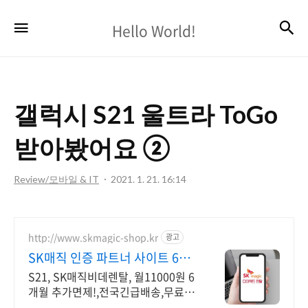
Hello
검
메뉴
Hello World!
World!
갤럭시 S21 울트라 ToGo
받아봤어요 ②
Review/모바일 & IT
2021. 1. 21. 16:14
http://www.skmagic-shop.kr
광고
SK매직 인증 파트너 사이트 6개
월면제+추가사은품+공식몰
S21, SK매직비데렌탈, 월11000원 6
개월 추가면제!,전국긴급배송,무료설
치