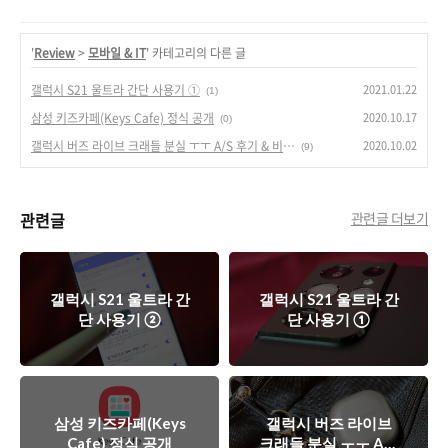
'
Review
>
모바일 & IT
' 카테고리의 다른 글
2021.01.22
갤럭시 S21 울트라 간단 사용기 ①
(1)
2020.10.17
삼성 키즈카페(Keys Cafe) 정식 공개
(0)
2020.10.02
갤럭시 버즈 라이브 크래들 분실 ㅜㅜ A/S 후기 & 비용 정보
(9)
관련글
관련글 더보기
갤럭시 S21 울트라 간
갤럭시 S21 울트라 간
단 사용기 ②
단 사용기 ①
삼성 키즈카페(Keys
갤럭시 버즈 라이브
Cafe) 정식 공개
크래들 분실 ㅜㅜ A/S