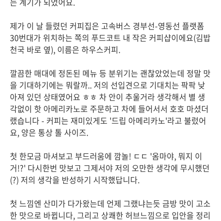
는 계기가 되었어요.
제가 이 날 들렸던 커피집은 고속버스 경부선-영동선 플랫폼
30번대가 위치하는 쪽의 푸드코트 내 작은 커피샵이에요(김밥
천국 바로 옆), 이름은 하우스커피.
깔끔한 매대에 정돈된 메뉴 등 분위기는 괜찮았었는데 정말 맛
을 기대하기에는 뭐랄까.. 저의 선입견으로 기대치는 팍팍 낮
아져 있던 상태였어요 ㅎㅎ 차 안이 추울거라 생각해서 별 생
각없이 핫 아메리카노로 주문하고 차에 들어서서 호호 마셨더
랬습니다 - 커피는 재미있게도 '드립 아메리카노'라고 불렀어
요, 양은 통상 톨 사이즈.
첫 한모금 마셔보고 부드러움에 깜놀! ㄷㄷ '옴마야, 뭐지 이
거!?' 다시한번 맛보고 그제서야 저의 오만한 생각에 무시했던
(?) 저의 생각을 반성하기 시작했답니다.
첫 느낌엔 산미가 다가왔는데 언제 그랬냐는듯 금방 맛이 고소
한 맛으로 바뀝니다, 그리고 상쾌한 허브느낌으로 입안을 정리