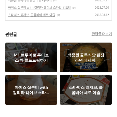
2018.07.27
백종원 골목식당 된장라면 레시피!
(0)
2018.07.20
아이스 실론티 with 칼리타 웨이브 스타일 #185!
(0)
2018.03.12
스타벅스 리저브, 콜롬비아 세로 아줄
(0)
관련글
관련글 더보기
M1 브루어로 루이보
백종원 골목식당 된장
스 차 콜드드립하기
라면 레시피!
아이스 실론티 with
스타벅스 리저브, 콜
칼리타 웨이브 스타일
롬비아 세로 아줄
#185!