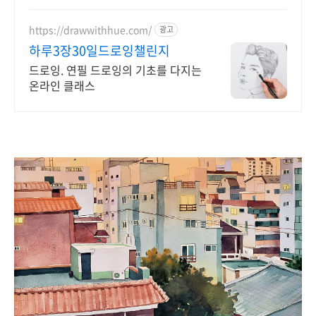
공,디자인,AS관리팀 자체 운영
https://drawwithhue.com/
광고
하루3장30일드로잉챌린지
드로잉. 연필 드로잉의 기초를 다지는
온라인 클래스