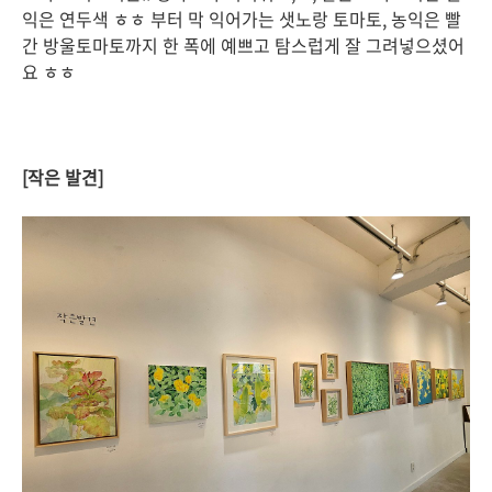
익은 연두색 ㅎㅎ 부터 막 익어가는 샛노랑 토마토, 농익은 빨
간 방울토마토까지 한 폭에 예쁘고 탐스럽게 잘 그려넣으셨어
요 ㅎㅎ
[작은 발견]