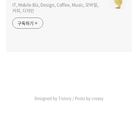
IT, Mobile Biz, Design, Coffee, Music, 모바일,
커피, 디자인
구독하기
인기포스트
Designed by Tistory / Posts by creasy
ABOUT
ADMIN
ME
admin