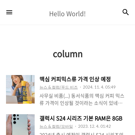
Hello
검
메뉴
Hello World!
World!
column
맥심 커피믹스류 가격 인상 예정
뉴스 & 컬럼/푸드 비즈
2024. 11. 4. 05:49
사무실 비품(...) 동서식품의 맥심 커피 믹스
류 가격이 인상될 것이라는 소식이 있네
요, 그것도 이번 달 15일 부터 인상된다고 합
니다 ㅜㅜ “봉지 커피, 너는 믿었는데…” 동
갤럭시 S24 시리즈 기본 RAM은 8GB
서식품 평균 8.9% 인상직장인들의 소울메이
뉴스 & 컬럼/모바일
2023. 12. 4. 01:42
트 ‘믹스커피’ 가격마저 인상된다. 커피 프랜
2024년 출시 예정인 갤럭시 S24 시리즈의