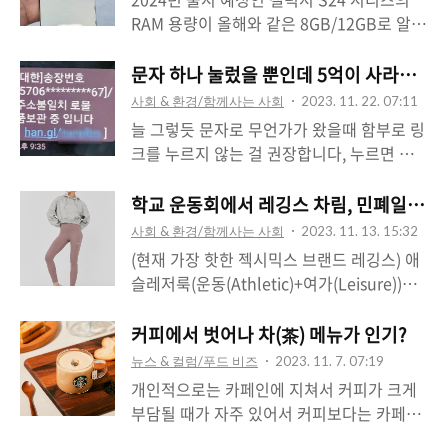
차이즈들의 가격 인상에 이어 인스턴트커피
RAM 용량이 올해와 같은 8GB/12GB로 알려
가격도 오름세에 합류하면서 ‘커피플레이
져 실망감과 우려를 낳고 있습니다.
션’(커피+인플레이션)이 우려되고
#S24Ultra Éste es el nuevo #S24 Ultra
문자 하나 눌렀을 뿐인데 5억이 사라져??
v.daum.net 잇딴 가격 인상 ‘커피플레이
sin pantalla curva
사회 & 환경/함께사는 사회
2023. 11. 22. 07:11
션’ 원두 가격 고환율이 원인 지목 본래
pic.twitter.com/6haBo4RohS — David
늘 그렇듯 문자로 무언가가 왔을때 함부로 링
도 커피 원두값이 기후변화로 크게 상승중이
Martin (@DavidMa05368498) November
크를 누르지 않는 걸 권장합니다, 누르면 원
라 이번 가격 인상 소식이 크게 놀랍지는 않
16, 2023 팁스터 유출에 의하면 S24 시리즈
격으로 해킹 관련 앱 등이 자동으로 설치되면
네요;ㅁ; 기사에도 로부스타 원두가 23년 대
는 기본적으로 전 모델(울트라 포함) 플랫 디
서 해커들에게 무방비로 자료가 유출되게 됩
학교 운동회에서 레깅스 차림, 민폐일까?
비 거의 2배 가량 오른 상황이라 (91% 상
스플레이를 가질 것이며, RAM은 8GB,
니다; 이를 스미싱이라고 하는데 이번 범죄도
승) 이래저래 안타까운 현실이예요, 일부 연
사회 & 환경/함께사는 사회
2023. 11. 13. 15:32
S24+와 S24U는 12GB일 것이라고 합니다.
스미싱 범죄였습니다. 택배 주소지 오입력으
구에 따르면 심지어는..
(현재 가장 핫한 젝시믹스 브랜드 레깅스) 애
외부 디자인은 S22부터 이어진 디자인을 계
로 받아볼 주소지를 새로 입력하라는 내용이
슬레저룩(운동(Athletic)+여가(Leisure))으
승하며, 울트라 모델은 갤럭시 스마트폰에선
라 누를 확률이 높은 편인 내용이긴 한데 저
로 다양하게 펼쳐진 레깅스 상품군은 스포츠
처음으로 프레임에 티타늄 소재를 도입할 것
런 경우 택배 배송원은 직접 문자를 받아보길
웨어로서의 활동성과 기능성, 디자인면에서
커피에서 벗어나 차(茶) 메뉴가 인기?
이라고 합니다. 큰 변화는 없지만 호불호..
원하는 경우가 많아 개인 번호로 문자를 넣는
의 모던하면서 트렌디함을 같이 지니고 있어
뉴스 & 컬럼/푸드 비즈
2023. 11. 7. 07:19
경우도 많으니 : 1. 일단 전화번호 확인을 하
서 이는 일상복으로 자리잡는 모양새를 보입
개인적으로는 카페인에 지쳐서 커피가 크게
고 (송신자 확인), 2. 첨부된 링크 주소를 한번
니다. 여성들에게는 레깅스는 이제는 일상복
부담될 때가 자주 있어서 커피보다는 카페인
더 체크 (줄인 주소로 보내면 도착지 주소를
처럼 여겨지고 있달까요? 이젠 반바지 형태
이 적은 차라던지, 디카페인 쪽을 자주 찾게
알 수 없어 위험하니 한번 의심 합니다. 때로