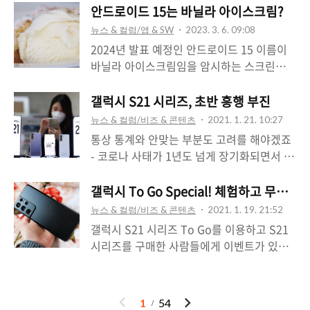
의 레깅스까지 나와 인기를 끌고있죠. 다른
되는데요, 비슷한 경우가 많아서 그런걸까요,
안드로이드 15는 바닐라 아이스크림?
는 글자 사이에 의미없는 글자를 넣을 때도
소스에선 레깅스 쇼핑 키워드를 분석해 본 결
커피 메뉴에 지쳐서 차 쪽을 탐험하게 된 걸
있는데 이건 스미싱 차단 앱을 무력화하기 위
뉴스 & 컬럼/앱 & SW
2023. 3. 6. 09:08
과, 코로나19가 확산되기 전인 2019년엔 휴
까요, 차 메뉴 판매가 크게 증가했다는 분석
한 시도중..
2024년 발표 예정인 안드로이드 15 이름이
가나 요가 같은 특별한 경우에 찾아볼 수 있
이 있네요. 스타벅스의 클래식 밀크티는 런칭
바닐라 아이스크림임을 암시하는 스크린샷
었던 반면 (따라서 용도별 나눔, 상황에 맞춘
한달 가량 만에 밀리언 셀러에 등록될 만큼
일부가 유출되었습니다. 기사 : Android 15’s
기능이나 디자인 적인 특별한 기능 등이 강조
많이 팔렸고 (사실 스벅 밀크티는 맛이 별로
dessert is apparently 'Vanilla Ice Cream'
갤럭시 S21 시리즈, 초반 흥행 부진
되곤 했죠), 코로나 기간동안엔 홈트레이닝이
안좋아서 차라리 차이 밀크티를 마시곤 했었
이 화면은 프레임웍 테스트 화면 일부로 알려
나 등산, 편안함, 외출복 같은 일상 생활에 파
뉴스 & 컬럼/비즈 & 콘텐츠
2021. 1. 21. 10:27
는데 리뉴얼된 메뉴가 어떨지는 한번 꼭 마셔
졌습니다. 이 코드네임이 공식 네임일지 아닐
고들은 모양새..
통상 통계와 안맞는 부분도 고려를 해야겠죠
보고프네요?), 실적이 많이 떨어진 편인 이디
지는 좀 더 기다려봐야 알 수 있습니다. 참고
- 코로나 사태가 1년도 넘게 장기화되면서 위
야도 차 메뉴의 호실적으로 분위기가 나쁘진
로 지금까지 안드로이드 OS 버전 네임을 정
축된 소비, 기기들 스펙도 필요충분해 업그레
않은 듯 하네요. 엔제리너스는 사탕에도 사용
리해 봅니다. * 안드로이드 스튜디오 공식 네
이드를 매년 할 필요성이 떨어진다는 점 등...
갤럭시 To Go Special! 체험하고 무선
할 법한 누룽지 시럽(고소하고 달콤한??)을
임 * (괄호는 API Level) 2007 안드로이드
그럼에도 이번 세대 판매량에 대해 이런 이야
이용한 메뉴를 내놨네요. 할머니 입맛에 맞는
뉴스 & 컬럼/비즈 & 콘텐츠
2021. 1. 19. 21:52
0.5 2008 안드로이드 0.9 2008 안드로이드
기가 도는 이유중 큰 부분은 삼성의 과한 스
음료 분위기 나네요..
갤럭시 S21 시리즈 To Go를 이용하고 S21
1.0 (1) 2009 안드로이드 1.1 - Petit Four /
펙 차별화와 원가 절감에 있지않나 생각이 듭
시리즈를 구매한 사람들에게 이벤트가 있어
쁘띠 푸르 (2) 2009 안드로이드 1.5 -
니다. 사실 코로나19 탓만 할 수도 없는게, 지
소개합니다. ::: 갤럭시 To Go 서비스 갤럭시
Cupcake / 컵케이크 (3) 2009 안드로이드..
금 아이폰12는 역대급 판매량을 기록하고 있
To Go 서비스는 구매의향이 있거나 구매전
죠. 같은 어려운 상황에 아이폰은 역대급 판
기기를 먼저 사용해 보고 싶은 사람들에게 딱
이
다
1
54
매량을 기록하고 있고 갤럭시는 저조했던 전