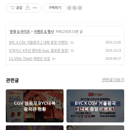
공감
구독하기
'
문화 & 라이프
>
이벤트 & 행사
' 카테고리의 다른 글
2019.12.05
BYC X CGV 겨울왕국 2 내복 증정 이벤트!
(0)
2019.10.23
트와이스 4주년 팬미팅 feat. 할로윈 분장!
(5)
2019.09.27
LG V50s ThinQ 체험단 모집
(0)
관련글
관련글 더보기
CGV 영등포 BYC내복
BYC X CGV 겨울왕국
왕국관 현황
2 내복 증정 이벤트!