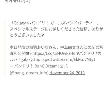
낌이 듭니다;ㅁ;
「Galaxy×バンドリ！ ガールズバンドパーティ！」
スペシャルステージにお越しくださった皆様、ありが
とうございました🎵
本日登壇の相羽あいなさん、中島由貴さんとの記念写
真を公開📷✨
https://t.co/1iNOwFzHer
#バンドリ
#ガ
ルパ
#galaxystudio
pic.twitter.com/EkFsqVMty1
— バンドリ！ BanG Dream! 公式
(@bang_dream_info)
November 24, 2019