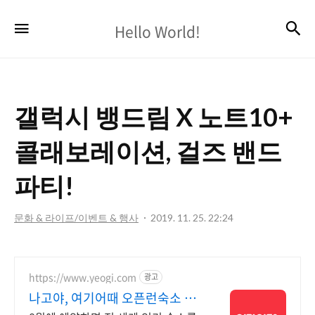
Hello
검
메뉴
Hello World!
World!
갤럭시 뱅드림 X 노트10+
콜래보레이션, 걸즈 밴드
파티!
문화 & 라이프/이벤트 & 행사
2019. 11. 25. 22:24
https://www.yeogi.com
광고
나고야, 여기어때 오픈런숙소 최
대 81% 할인