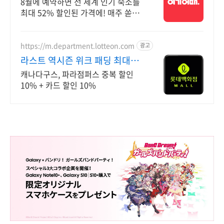
8월에 예약하면 전 세계 인기 숙소를
최대 52% 할인된 가격에! 매주 쏟아
지는 다양한 혜택! 앱으로 알림 받고
똑똑하게 숙소 예약하기
https://m.department.lotteon.com
광고
라스트 역시즌 위크 패딩 최대
74% 할인
캐나다구스, 파라점퍼스 중복 할인
10% + 카드 할인 10%