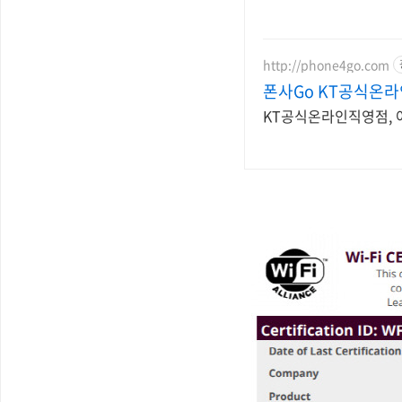
http://phone4go.com
폰사Go KT공식온
KT공식온라인직영점, 