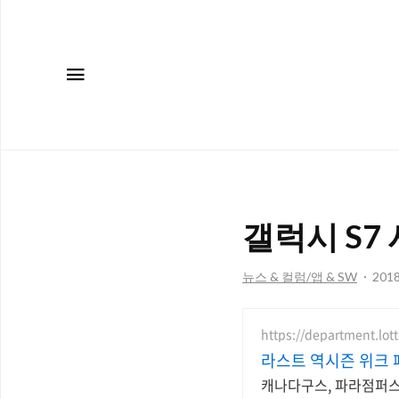
메뉴
갤럭시 S7 
뉴스 & 컬럼/앱 & SW
2018.
https://department.lot
라스트 역시즌 위크 
캐나다구스, 파라점퍼스 